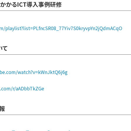
かかるICT導入事例研修
om/playlist?list=PLfncSR08_77Yiv7S0kryvpYn2jQdmACqO
いて
ube.com/watch?v=kWnJktQ6j6g
ce.com/r/aADbbTkZGe
報