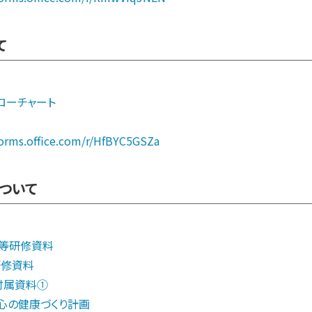
て
ローチャート
forms.office.com/r/HfBYC5GSZa
ついて
ス等研修資料
研修資料
 付属資料①
の健康づくり計画