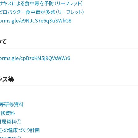
アニサキスによる食中毒を予防（リーフレット）
カンピロバクター食中毒が多発（リーフレット）
/forms.gle/e9NJcS7e6q3uSWhG8
いて
/forms.gle/cpBzxKM5j9QVsWWr6
ンス等
ス等研修資料
研修資料
 付属資料①
の健康づくり計画