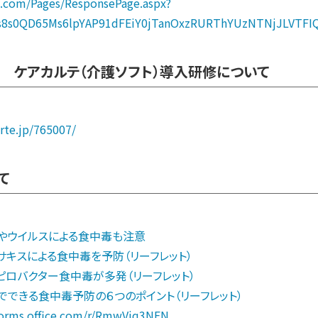
ce.com/Pages/ResponsePage.aspx?
8s0QD65Ms6lpYAP91dFEiY0jTanOxzRURThYUzNTNjJLVTFI
日 ケアカルテ（介護ソフト）導入研修について
arte.jp/765007/
て
細菌やウイルスによる食中毒も注意
アニサキスによる食中毒を予防（リーフレット）
カンピロバクター食中毒が多発（リーフレット）
家庭でできる食中毒予防の６つのポイント（リーフレット）
/forms.office.com/r/RmwViq3NEN