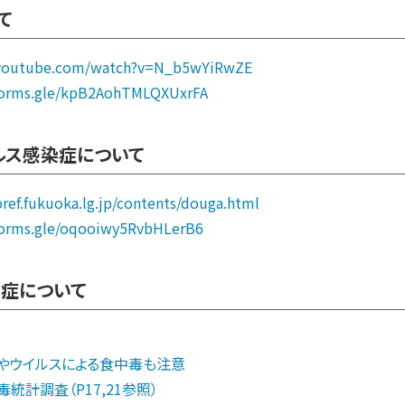
て
.youtube.com/watch?v=N_b5wYiRwZE
/forms.gle/kpB2AohTMLQXUxrFA
ルス感染症について
ref.fukuoka.lg.jp/contents/douga.html
/forms.gle/oqooiwy5RvbHLerB6
染症について
細菌やウイルスによる食中毒も注意
中毒統計調査（P17,21参照）