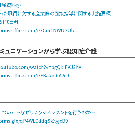
 付属資料②
た職員に対する産業医の面接指導に関する実施要領
ィ研修資料
/forms.office.com/r/xCmLNWUSUb
ミュニケーションから学ぶ認知症介護
youtube.com/watch?v=pgQklFKJ3hA
forms.office.com/r/FKaRm6A2c9
ついて～なぜリスクマネジメントを行うのか～
/forms.gle/qP4WLCddqSkXyjcB9