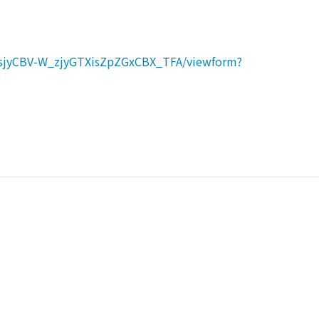
TsjyCBV-W_zjyGTXisZpZGxCBX_TFA/viewform?