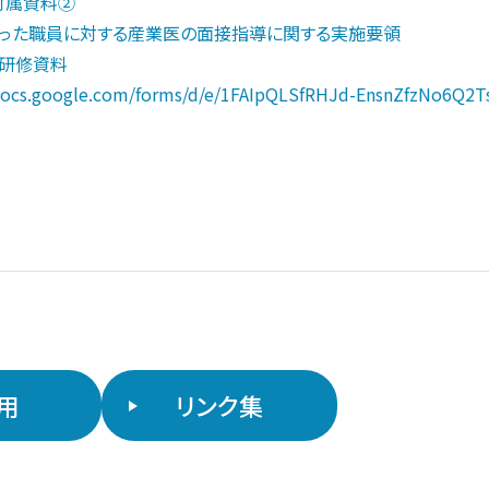
 付属資料②
た職員に対する産業医の面接指導に関する実施要領
ィ研修資料
/docs.google.com/forms/d/e/1FAIpQLSfRHJd-EnsnZfzNo6Q2
用
リンク集