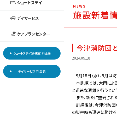
ショートステイ
NEWS
施設新着
デイサービス
ケアプランセンター
今津消防団
ショートステイ(多床室) 料金表
2024.09.18
デイサービス 料金表
9月18日（水）、9
本訓練では、大雨による
と迅速な避難を行うとい
また、新たに整備された
訓練後は、今津消防団の
の災害時も迅速に動けるの